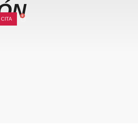
IÓN
0
CITA