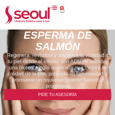
0
ESPERMA DE
SALMÓN
Regenera, revitaliza y devuelve la vitalidad a
tu piel desde el interior con ADN de salmón,
una biotecnología avanzada que mejora la
calidad de la piel, potencia su luminosidad y
promueve un rejuvenecimiento natural y
progresivo
PIDE TU ASESORÍA