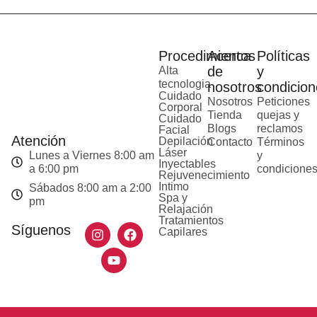
Procedimientos
Acerca
Políticas
de
y
Alta
tecnologia
nosotros
condicion
Cuidado
Nosotros
Peticiones
Corporal
Tienda
quejas y
Cuidado
Blogs
reclamos
Facial
Atención
Depilación
Contacto
Términos
Láser
Lunes a Viernes 8:00 am
y
Inyectables
a 6:00 pm
condicione
Rejuvenecimiento
Intimo
Sábados 8:00 am a 2:00
Spa y
pm
Relajación
Tratamientos
Síguenos
Capilares