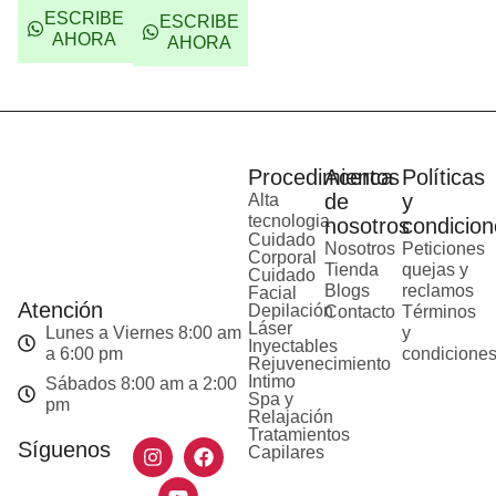
ESCRIBE
ESCRIBE
AHORA
AHORA
Procedimientos
Acerca
Políticas
de
y
Alta
tecnologia
nosotros
condicion
Cuidado
Nosotros
Peticiones
Corporal
Tienda
quejas y
Cuidado
Blogs
reclamos
Facial
Atención
Depilación
Contacto
Términos
Láser
Lunes a Viernes 8:00 am
y
Inyectables
a 6:00 pm
condicione
Rejuvenecimiento
Intimo
Sábados 8:00 am a 2:00
Spa y
pm
Relajación
Tratamientos
Síguenos
Capilares