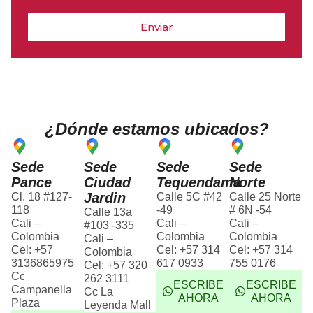
Enviar
¿Dónde estamos ubicados?
Sede
Sede
Sede
Sede
Pance
Ciudad
Tequendama
Norte
Jardin
Cl. 18 #127-
Calle 5C #42
Calle 25 Norte
118
-49
# 6N -54
Calle 13a
Cali –
Cali –
Cali –
#103 -335
Colombia
Colombia
Colombia
Cali –
Cel: +57
Cel: +57 314
Cel: +57 314
Colombia
3136865975
617 0933
755 0176
Cel: +57 320
Cc
262 3111
ESCRIBE
ESCRIBE
Campanella
Cc La
AHORA
AHORA
Plaza
Leyenda Mall