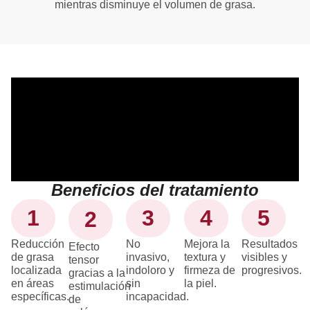
mientras disminuye el volumen de grasa.
Beneficios del tratamiento
1
3
4
5
2
Reducción
No
Mejora la
Resultados
Efecto
de grasa
invasivo,
textura y
visibles y
tensor
localizada
indoloro y
firmeza de
progresivos.
gracias a la
en áreas
sin
la piel.
estimulación
específicas.
incapacidad.
de