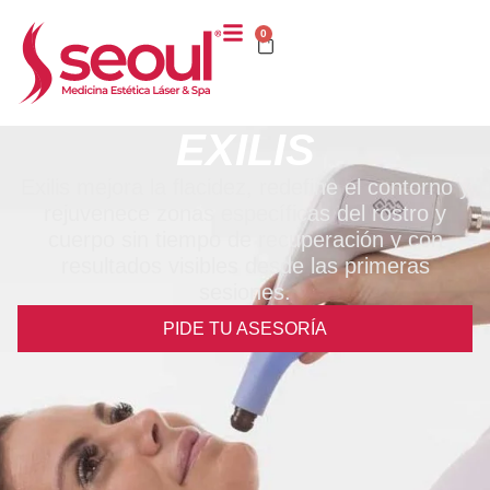
0
EXILIS
Exilis mejora la flacidez, redefine el contorno y
rejuvenece zonas específicas del rostro y
cuerpo sin tiempo de recuperación y con
resultados visibles desde las primeras
sesiones.
PIDE TU ASESORÍA