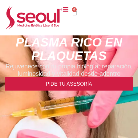
0
PLASMA RICO EN
PLAQUETAS
Rejuvenece con tu propia biología: reparación,
luminosidad y vitalidad desde adentro
PIDE TU ASESORÍA