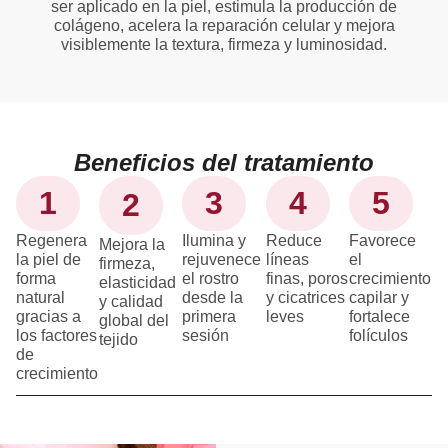
ser aplicado en la piel, estimula la producción de
colágeno, acelera la reparación celular y mejora
visiblemente la textura, firmeza y luminosidad.
Beneficios del tratamiento
1
3
4
5
2
Regenera
Ilumina y
Reduce
Favorece
Mejora la
la piel de
rejuvenece
líneas
el
firmeza,
forma
el rostro
finas, poros
crecimiento
elasticidad
natural
desde la
y cicatrices
capilar y
y calidad
gracias a
primera
leves
fortalece
global del
los factores
sesión
folículos
tejido
de
crecimiento