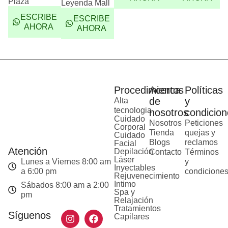
Plaza
Leyenda Mall
ESCRIBE
ESCRIBE
AHORA
AHORA
Procedimientos
Acerca
Políticas
de
y
Alta
tecnologia
nosotros
condicion
Cuidado
Nosotros
Peticiones
Corporal
Tienda
quejas y
Cuidado
Blogs
reclamos
Facial
Atención
Depilación
Contacto
Términos
Láser
Lunes a Viernes 8:00 am
y
Inyectables
a 6:00 pm
condicione
Rejuvenecimiento
Intimo
Sábados 8:00 am a 2:00
Spa y
pm
Relajación
Tratamientos
Síguenos
Capilares