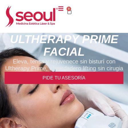
0
ULTHERAPY PRIME
FACIAL
Eleva, tensa y rejuvenece sin bisturí con
Ultherapy Prime, el verdadero lifting sin cirugia
PIDE TU ASESORÍA