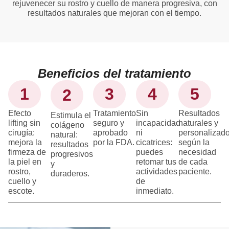
rejuvenecer su rostro y cuello de manera progresiva, con
resultados naturales que mejoran con el tiempo.
Beneficios del tratamiento
1
3
4
5
2
Efecto
Tratamiento
Sin
Resultados
Estimula el
lifting sin
seguro y
incapacidad
naturales y
colágeno
cirugía:
aprobado
ni
personalizad
natural:
mejora la
por la FDA.
cicatrices:
según la
resultados
firmeza de
puedes
necesidad
progresivos
la piel en
retomar tus
de cada
y
rostro,
actividades
paciente.
duraderos.
cuello y
de
escote.
inmediato.