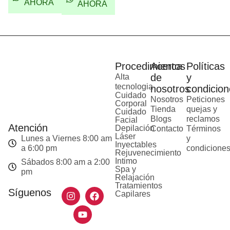
AHORA
AHORA
Procedimientos
Acerca
Políticas
de
y
Alta
tecnologia
nosotros
condicion
Cuidado
Nosotros
Peticiones
Corporal
Tienda
quejas y
Cuidado
Blogs
reclamos
Facial
Atención
Depilación
Contacto
Términos
Láser
Lunes a Viernes 8:00 am
y
Inyectables
a 6:00 pm
condicione
Rejuvenecimiento
Intimo
Sábados 8:00 am a 2:00
Spa y
pm
Relajación
Tratamientos
Síguenos
Capilares