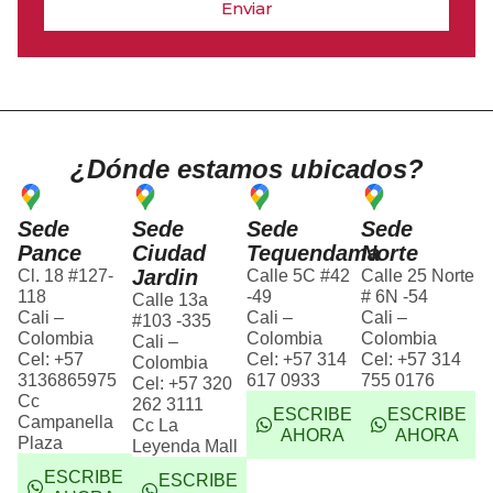
Enviar
¿Dónde estamos ubicados?
Sede
Sede
Sede
Sede
Pance
Ciudad
Tequendama
Norte
Jardin
Cl. 18 #127-
Calle 5C #42
Calle 25 Norte
118
-49
# 6N -54
Calle 13a
Cali –
Cali –
Cali –
#103 -335
Colombia
Colombia
Colombia
Cali –
Cel: +57
Cel: +57 314
Cel: +57 314
Colombia
3136865975
617 0933
755 0176
Cel: +57 320
Cc
262 3111
ESCRIBE
ESCRIBE
Campanella
Cc La
AHORA
AHORA
Plaza
Leyenda Mall
ESCRIBE
ESCRIBE