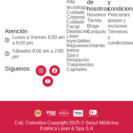
de
y
Alta
tecnologia
nosotros
condicion
Cuidado
Nosotros
Peticiones
Corporal
Tienda
quejas y
Cuidado
Blogs
reclamos
Facial
Atención
Depilación
Contacto
Términos
Láser
Lunes a Viernes 8:00 am
y
Inyectables
a 6:00 pm
condicione
Rejuvenecimiento
Intimo
Sábados 8:00 am a 2:00
Spa y
pm
Relajación
Tratamientos
Síguenos
Capilares
Cali, Colombia Copyright 2025 © Seoul Médicina
Estética Láser & Spa S.A