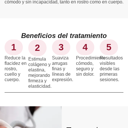
cómodo y sin incapacidad, tanto en rostro como en cuerpo.
Beneficios del tratamiento
1
3
4
5
2
Reduce la
Suaviza
Procedimiento
Resultados
Estimula
flacidez en
arrugas
cómodo,
visibles
colágeno y
rostro,
finas y
seguro y
desde las
elastina,
cuello y
líneas de
sin dolor.
primeras
mejorando
cuerpo.
expresión.
sesiones.
firmeza y
elasticidad.