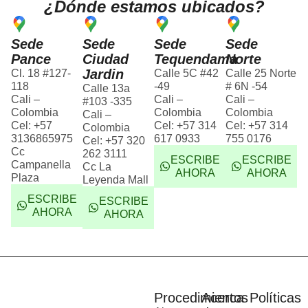
¿Dónde estamos ubicados?
Sede
Sede
Sede
Sede
Pance
Ciudad
Tequendama
Norte
Jardin
Cl. 18 #127-
Calle 5C #42
Calle 25 Norte
118
-49
# 6N -54
Calle 13a
Cali –
Cali –
Cali –
#103 -335
Colombia
Colombia
Colombia
Cali –
Cel: +57
Cel: +57 314
Cel: +57 314
Colombia
3136865975
617 0933
755 0176
Cel: +57 320
Cc
262 3111
ESCRIBE
ESCRIBE
Campanella
Cc La
AHORA
AHORA
Plaza
Leyenda Mall
ESCRIBE
ESCRIBE
AHORA
AHORA
Procedimientos
Acerca
Políticas