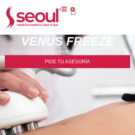
0
VENUS FREEZE
Tecnología que congela el paso del tiempo
PIDE TU ASESORÍA