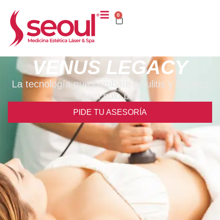
0
VENUS LEGACY
La tecnología que combate celulitis y flacidez
en un solo paso
PIDE TU ASESORÍA