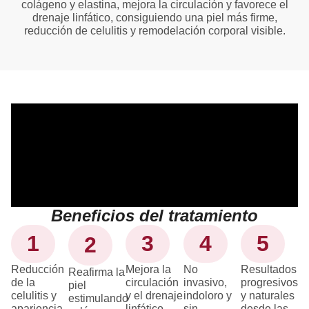
colágeno y elastina, mejora la circulación y favorece el
drenaje linfático, consiguiendo una piel más firme,
reducción de celulitis y remodelación corporal visible.
Beneficios del tratamiento
1
3
4
5
2
Reducción
Mejora la
No
Resultados
Reafirma la
de la
circulación
invasivo,
progresivos
piel
celulitis y
y el drenaje
indoloro y
y naturales
estimulando
apariencia
linfático.
sin
desde las