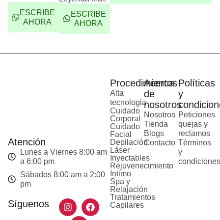
ESCRIBE
ESCRIBE
AHORA
AHORA
Procedimientos
Acerca
Políticas
de
y
Alta
tecnologia
nosotros
condicion
Cuidado
Nosotros
Peticiones
Corporal
Tienda
quejas y
Cuidado
Blogs
reclamos
Facial
Atención
Depilación
Contacto
Términos
Láser
Lunes a Viernes 8:00 am
y
Inyectables
a 6:00 pm
condicione
Rejuvenecimiento
Intimo
Sábados 8:00 am a 2:00
Spa y
pm
Relajación
Tratamientos
Síguenos
Capilares