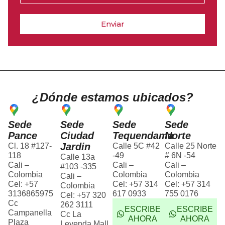
Enviar
¿Dónde estamos ubicados?
Sede
Sede
Sede
Sede
Pance
Ciudad
Tequendama
Norte
Jardin
Cl. 18 #127-
Calle 5C #42
Calle 25 Norte
118
-49
# 6N -54
Calle 13a
Cali –
Cali –
Cali –
#103 -335
Colombia
Colombia
Colombia
Cali –
Cel: +57
Cel: +57 314
Cel: +57 314
Colombia
3136865975
617 0933
755 0176
Cel: +57 320
Cc
262 3111
ESCRIBE
ESCRIBE
Campanella
Cc La
AHORA
AHORA
Plaza
Leyenda Mall