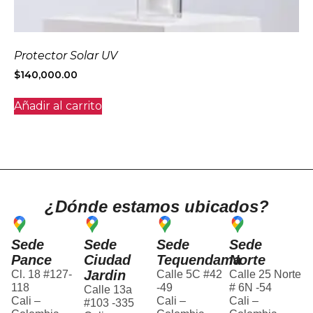
Protector Solar UV
$
140,000.00
Añadir al carrito
¿Dónde estamos ubicados?
Sede
Sede
Sede
Sede
Pance
Ciudad
Tequendama
Norte
Jardin
Cl. 18 #127-
Calle 5C #42
Calle 25 Norte
118
-49
# 6N -54
Calle 13a
Cali –
Cali –
Cali –
#103 -335