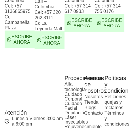
Colombia
Colombia
Colombia
Cali –
Cel: +57
Cel: +57 314
Cel: +57 314
Colombia
3136865975
617 0933
755 0176
Cel: +57 320
Cc
262 3111
ESCRIBE
ESCRIBE
Campanella
Cc La
AHORA
AHORA
Plaza
Leyenda Mall
ESCRIBE
ESCRIBE
AHORA
AHORA
Procedimientos
Acerca
Políticas
de
y
Alta
tecnologia
nosotros
condicion
Cuidado
Nosotros
Peticiones
Corporal
Tienda
quejas y
Cuidado
Blogs
reclamos
Facial
Atención
Depilación
Contacto
Términos
Láser
Lunes a Viernes 8:00 am
y
Inyectables
a 6:00 pm
condicione
Rejuvenecimiento