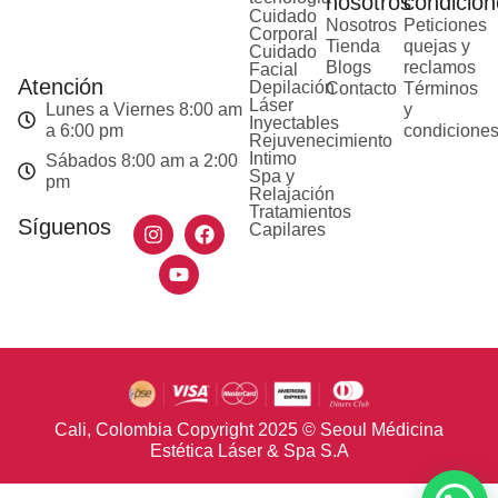
nosotros
condicion
Cuidado
Nosotros
Peticiones
Corporal
Tienda
quejas y
Cuidado
Blogs
reclamos
Facial
Atención
Depilación
Contacto
Términos
Láser
Lunes a Viernes 8:00 am
y
Inyectables
a 6:00 pm
condicione
Rejuvenecimiento
Intimo
Sábados 8:00 am a 2:00
Spa y
pm
Relajación
Tratamientos
Síguenos
Capilares
Cali, Colombia Copyright 2025 © Seoul Médicina
Estética Láser & Spa S.A