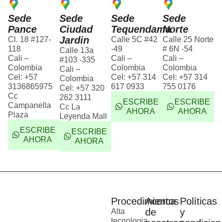
Sede
Sede
Sede
Sede
Pance
Ciudad
Tequendama
Norte
Jardin
Cl. 18 #127-
Calle 5C #42
Calle 25 Norte
118
-49
# 6N -54
Calle 13a
Cali –
Cali –
Cali –
#103 -335
Colombia
Colombia
Colombia
Cali –
Cel: +57
Cel: +57 314
Cel: +57 314
Colombia
3136865975
617 0933
755 0176
Cel: +57 320
Cc
262 3111
ESCRIBE
ESCRIBE
Campanella
Cc La
AHORA
AHORA
Plaza
Leyenda Mall
ESCRIBE
ESCRIBE
AHORA
AHORA
Procedimientos
Acerca
Políticas
de
y
Alta
tecnologia